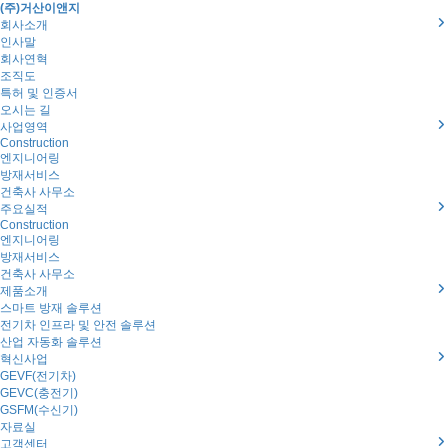
(주)거산이앤지
회사소개
인사말
회사연혁
조직도
특허 및 인증서
오시는 길
사업영역
Construction
엔지니어링
방재서비스
건축사 사무소
주요실적
Construction
엔지니어링
방재서비스
건축사 사무소
제품소개
스마트 방재 솔루션
전기차 인프라 및 안전 솔루션
산업 자동화 솔루션
혁신사업
GEVF(전기차)
GEVC(충전기)
GSFM(수신기)
자료실
고객센터