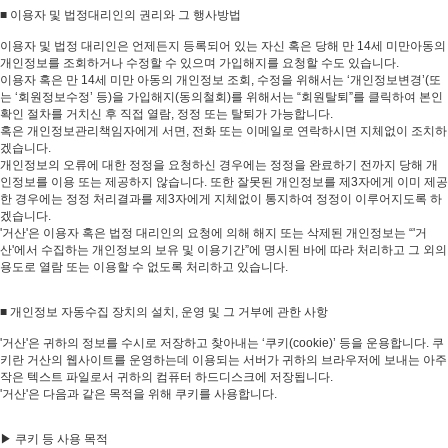
■ 이용자 및 법정대리인의 권리와 그 행사방법
이용자 및 법정 대리인은 언제든지 등록되어 있는 자신 혹은 당해 만 14세 미만아동의
개인정보를 조회하거나 수정할 수 있으며 가입해지를 요청할 수도 있습니다.
이용자 혹은 만 14세 미만 아동의 개인정보 조회, 수정을 위해서는 ‘개인정보변경’(또
는 ‘회원정보수정’ 등)을 가입해지(동의철회)를 위해서는 “회원탈퇴”를 클릭하여 본인
확인 절차를 거치신 후 직접 열람, 정정 또는 탈퇴가 가능합니다.
혹은 개인정보관리책임자에게 서면, 전화 또는 이메일로 연락하시면 지체없이 조치하
겠습니다.
개인정보의 오류에 대한 정정을 요청하신 경우에는 정정을 완료하기 전까지 당해 개
인정보를 이용 또는 제공하지 않습니다. 또한 잘못된 개인정보를 제3자에게 이미 제공
한 경우에는 정정 처리결과를 제3자에게 지체없이 통지하여 정정이 이루어지도록 하
겠습니다.
'거산'은 이용자 혹은 법정 대리인의 요청에 의해 해지 또는 삭제된 개인정보는 “'거
산'에서 수집하는 개인정보의 보유 및 이용기간”에 명시된 바에 따라 처리하고 그 외의
용도로 열람 또는 이용할 수 없도록 처리하고 있습니다.
■ 개인정보 자동수집 장치의 설치, 운영 및 그 거부에 관한 사항
'거산'은 귀하의 정보를 수시로 저장하고 찾아내는 ‘쿠키(cookie)’ 등을 운용합니다. 쿠
키란 거산의 웹사이트를 운영하는데 이용되는 서버가 귀하의 브라우저에 보내는 아주
작은 텍스트 파일로서 귀하의 컴퓨터 하드디스크에 저장됩니다.
'거산'은 다음과 같은 목적을 위해 쿠키를 사용합니다.
▶ 쿠키 등 사용 목적